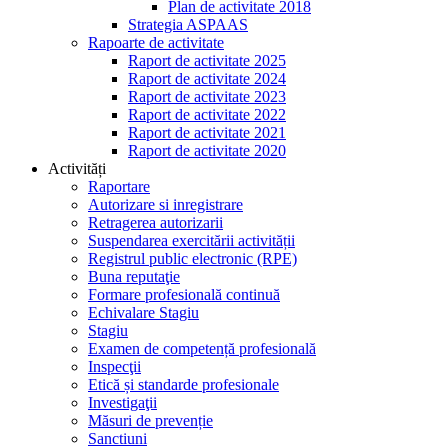
Plan de activitate 2018
Strategia ASPAAS
Rapoarte de activitate
Raport de activitate 2025
Raport de activitate 2024
Raport de activitate 2023
Raport de activitate 2022
Raport de activitate 2021
Raport de activitate 2020
Activități
Raportare
Autorizare si inregistrare
Retragerea autorizarii
Suspendarea exercitării activității
Registrul public electronic (RPE)
Buna reputaţie
Formare profesională continuă
Echivalare Stagiu
Stagiu
Examen de competență profesională
Inspecţii
Etică și standarde profesionale
Investigaţii
Măsuri de prevenție
Sanctiuni