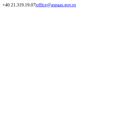
Skip
+40 21.319.19.07
|
office@aspaas.gov.ro
to
content