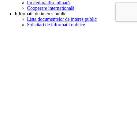
Procedura disciplinară
Cooperare internațională
Informatii de interes public
Lista documentelor de interes public
Solicitari de informatii publice
Modele cereri
Buletin informativ conform Legii 544/2001
BULETIN INFORMATIV
Protectia datelor cu caracter personal (GDPR)
Buget şi contabilitate internă
Buget
Execuţii bugetare
Situaţia drepturilor salariale
Bilanţ
Situaţia plăţilor
Achizitii publice
Programul anual al achizitiilor publice
Centralizatorul achizitiilor publice
Contracte de achizitie publica peste 5000 euro
Publicații/Întrebări frecvente
Anunț privind publicarea standardului ISA 600
(Revizuit) în limba română
PUNCT DE VEDERE – prestarea
serviciilor/exercitarea activității de audit statutar
în condițiile Legii nr. 162/2017, actualizată,