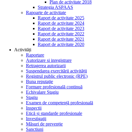
Plan de activitate 2018
Strategia ASPAAS
Rapoarte de activitate
Raport de activitate 2025
Raport de activitate 2024
Raport de activitate 2023
Raport de activitate 2022
Raport de activitate 2021
Raport de activitate 2020
Activități
Raportare
Autorizare si inregistrare
Retragerea autorizarii
Suspendarea exercitării activității
Registrul public electronic (RPE)
Buna reputaţie
Formare profesională continuă
Echivalare Stagiu
Stagiu
Examen de competență profesională
Inspecţii
Etică și standarde profesionale
Investigaţii
Măsuri de prevenție
Sanctiuni