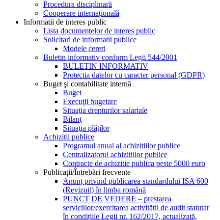
Procedura disciplinară
Cooperare internațională
Informatii de interes public
Lista documentelor de interes public
Solicitari de informatii publice
Modele cereri
Buletin informativ conform Legii 544/2001
BULETIN INFORMATIV
Protectia datelor cu caracter personal (GDPR)
Buget şi contabilitate internă
Buget
Execuţii bugetare
Situaţia drepturilor salariale
Bilanţ
Situaţia plăţilor
Achizitii publice
Programul anual al achizitiilor publice
Centralizatorul achizitiilor publice
Contracte de achizitie publica peste 5000 euro
Publicații/Întrebări frecvente
Anunț privind publicarea standardului ISA 600
(Revizuit) în limba română
PUNCT DE VEDERE – prestarea
serviciilor/exercitarea activității de audit statutar
în condițiile Legii nr. 162/2017, actualizată,