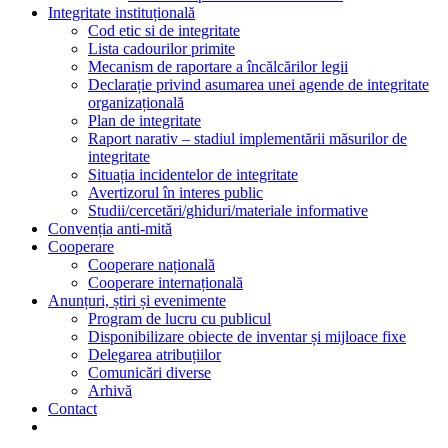
Integritate instituțională
Cod etic si de integritate
Lista cadourilor primite
Mecanism de raportare a încălcărilor legii
Declarație privind asumarea unei agende de integritate
organizațională
Plan de integritate
Raport narativ – stadiul implementării măsurilor de
integritate
Situația incidentelor de integritate
Avertizorul în interes public
Studii/cercetări/ghiduri/materiale informative
Convenția anti-mită
Cooperare
Cooperare națională
Cooperare internațională
Anunțuri, știri și evenimente
Program de lucru cu publicul
Disponibilizare obiecte de inventar și mijloace fixe
Delegarea atribuțiilor
Comunicări diverse
Arhivă
Contact