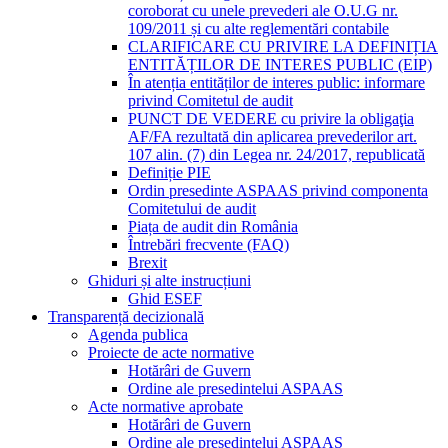
coroborat cu unele prevederi ale O.U.G nr.
109/2011 și cu alte reglementări contabile
CLARIFICARE CU PRIVIRE LA DEFINIȚIA
ENTITĂȚILOR DE INTERES PUBLIC (EIP)
În atenția entităților de interes public: informare
privind Comitetul de audit
PUNCT DE VEDERE cu privire la obligaţia
AF/FA rezultată din aplicarea prevederilor art.
107 alin. (7) din Legea nr. 24/2017, republicată
Definiție PIE
Ordin presedinte ASPAAS privind componenta
Comitetului de audit
Piața de audit din România
Întrebări frecvente (FAQ)
Brexit
Ghiduri și alte instrucțiuni
Ghid ESEF
Transparență decizională
Agenda publica
Proiecte de acte normative
Hotărâri de Guvern
Ordine ale presedintelui ASPAAS
Acte normative aprobate
Hotărâri de Guvern
Ordine ale presedintelui ASPAAS