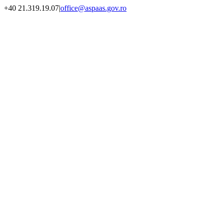
Skip
+40 21.319.19.07
|
office@aspaas.gov.ro
to
content