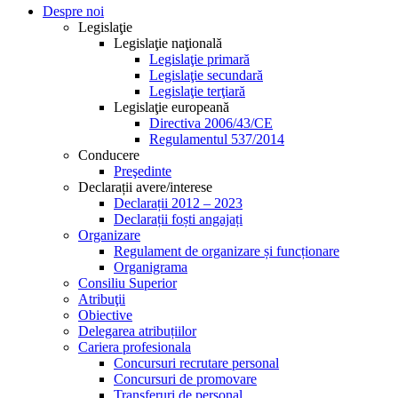
Despre noi
Legislaţie
Legislaţie naţională
Legislaţie primară
Legislaţie secundară
Legislaţie terţiară
Legislaţie europeană
Directiva 2006/43/CE
Regulamentul 537/2014
Conducere
Preşedinte
Declarații avere/interese
Declarații 2012 – 2023
Declarații foști angajați
Organizare
Regulament de organizare și funcționare
Organigrama
Consiliu Superior
Atribuţii
Obiective
Delegarea atribuțiilor
Cariera profesionala
Concursuri recrutare personal
Concursuri de promovare
Transferuri de personal