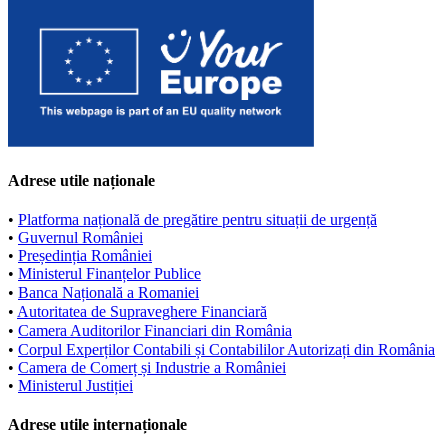
Adrese utile naționale
•
Platforma națională de pregătire pentru situații de urgență
•
Guvernul României
•
Președinția României
•
Ministerul Finanțelor Publice
•
Banca Națională a Romaniei
•
Autoritatea de Supraveghere Financiară
•
Camera Auditorilor Financiari din România
•
Corpul Experților Contabili și Contabililor Autorizați din România
•
Camera de Comerț și Industrie a României
•
Ministerul Justiției
Adrese utile internaționale