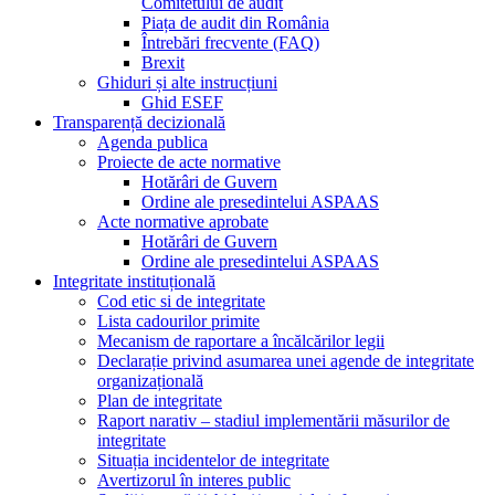
Comitetului de audit
Piața de audit din România
Întrebări frecvente (FAQ)
Brexit
Ghiduri și alte instrucțiuni
Ghid ESEF
Transparență decizională
Agenda publica
Proiecte de acte normative
Hotărâri de Guvern
Ordine ale presedintelui ASPAAS
Acte normative aprobate
Hotărâri de Guvern
Ordine ale presedintelui ASPAAS
Integritate instituțională
Cod etic si de integritate
Lista cadourilor primite
Mecanism de raportare a încălcărilor legii
Declarație privind asumarea unei agende de integritate
organizațională
Plan de integritate
Raport narativ – stadiul implementării măsurilor de
integritate
Situația incidentelor de integritate
Avertizorul în interes public