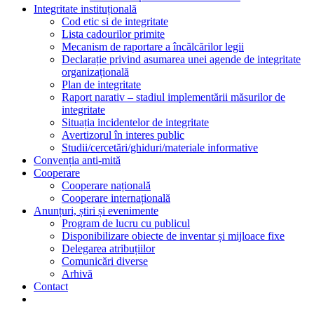
Integritate instituțională
Cod etic si de integritate
Lista cadourilor primite
Mecanism de raportare a încălcărilor legii
Declarație privind asumarea unei agende de integritate
organizațională
Plan de integritate
Raport narativ – stadiul implementării măsurilor de
integritate
Situația incidentelor de integritate
Avertizorul în interes public
Studii/cercetări/ghiduri/materiale informative
Convenția anti-mită
Cooperare
Cooperare națională
Cooperare internațională
Anunțuri, știri și evenimente
Program de lucru cu publicul
Disponibilizare obiecte de inventar și mijloace fixe
Delegarea atribuțiilor
Comunicări diverse
Arhivă
Contact