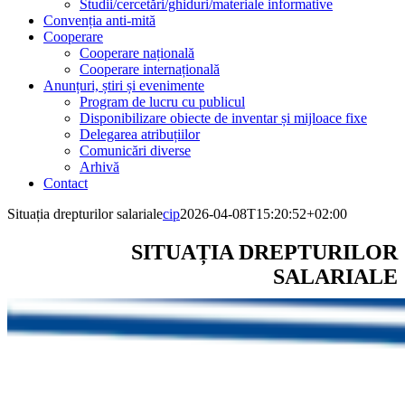
Studii/cercetări/ghiduri/materiale informative
Convenția anti-mită
Cooperare
Cooperare națională
Cooperare internațională
Anunțuri, știri și evenimente
Program de lucru cu publicul
Disponibilizare obiecte de inventar și mijloace fixe
Delegarea atribuțiilor
Comunicări diverse
Arhivă
Contact
Situația drepturilor salariale
cip
2026-04-08T15:20:52+02:00
SITUAȚIA DREPTURILOR
SALARIALE