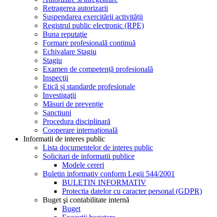
Retragerea autorizarii
Suspendarea exercitării activității
Registrul public electronic (RPE)
Buna reputaţie
Formare profesională continuă
Echivalare Stagiu
Stagiu
Examen de competență profesională
Inspecţii
Etică și standarde profesionale
Investigaţii
Măsuri de prevenție
Sanctiuni
Procedura disciplinară
Cooperare internațională
Informatii de interes public
Lista documentelor de interes public
Solicitari de informatii publice
Modele cereri
Buletin informativ conform Legii 544/2001
BULETIN INFORMATIV
Protectia datelor cu caracter personal (GDPR)
Buget şi contabilitate internă
Buget