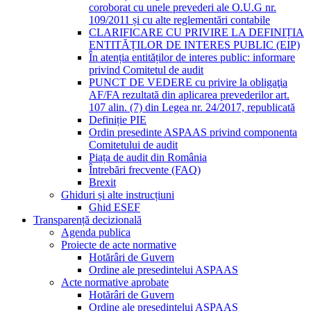
coroborat cu unele prevederi ale O.U.G nr.
109/2011 și cu alte reglementări contabile
CLARIFICARE CU PRIVIRE LA DEFINIȚIA
ENTITĂȚILOR DE INTERES PUBLIC (EIP)
În atenția entităților de interes public: informare
privind Comitetul de audit
PUNCT DE VEDERE cu privire la obligaţia
AF/FA rezultată din aplicarea prevederilor art.
107 alin. (7) din Legea nr. 24/2017, republicată
Definiție PIE
Ordin presedinte ASPAAS privind componenta
Comitetului de audit
Piața de audit din România
Întrebări frecvente (FAQ)
Brexit
Ghiduri și alte instrucțiuni
Ghid ESEF
Transparență decizională
Agenda publica
Proiecte de acte normative
Hotărâri de Guvern
Ordine ale presedintelui ASPAAS
Acte normative aprobate
Hotărâri de Guvern
Ordine ale presedintelui ASPAAS