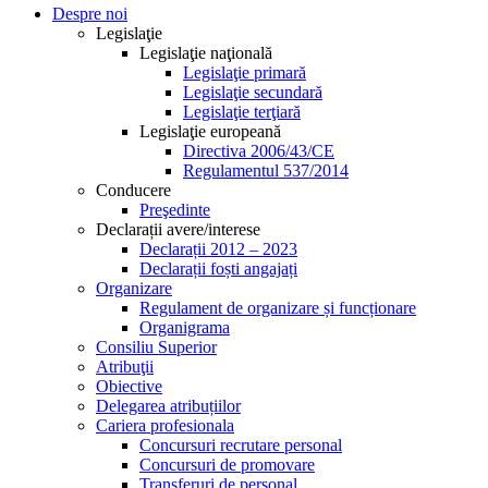
Despre noi
Legislaţie
Legislaţie naţională
Legislaţie primară
Legislaţie secundară
Legislaţie terţiară
Legislaţie europeană
Directiva 2006/43/CE
Regulamentul 537/2014
Conducere
Preşedinte
Declarații avere/interese
Declarații 2012 – 2023
Declarații foști angajați
Organizare
Regulament de organizare și funcționare
Organigrama
Consiliu Superior
Atribuţii
Obiective
Delegarea atribuțiilor
Cariera profesionala
Concursuri recrutare personal
Concursuri de promovare
Transferuri de personal