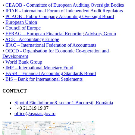
•
CEAOB - Committee of European Auditing Oversight Bodies
•
IFIAR - International Forum of Independent Audit Regulators
•
PCAOB - Public Company Accounting Oversight Board
•
European Union
•
Council of Europe
•
EFRAG – European Financial Reporting Advisory Group
•
ACE - Accountancy Europe
•
IFAC – International Federation of Accountants
•
OECD - Organisation for Economic Co-operation and
Development
•
World Bank Group
•
IMF – International Monetary Fund
•
FASB – Financial Accounting Standards Board
•
BIS – Bank for International Settlements
CONTACT
Șipotul Fântânilor nr.8, sector 1 București, România
+40 21.319.19.07
office@aspaas.gov.ro