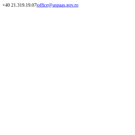
Skip
+40 21.319.19.07
|
office@aspaas.gov.ro
to
content