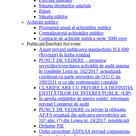
Execuţii bugetare
Situaţia drepturilor salariale
Bilanţ
Situaţia plăţilor
Achizitii publice
Programul anual al achizitiilor publice
Centralizatorul achizitiilor publice
Contracte de achizitie publica peste 5000 euro
Publicații/Întrebări frecvente
Anunț privind publicarea standardului ISA 600
(Revizuit) în limba română
PUNCT DE VEDERE – prestarea
serviciilor/exercitarea activității de audit statutar
în condițiile Legii nr. 162/2017, actualizată,
coroborat cu unele prevederi ale O.U.G nr.
109/2011 și cu alte reglementări contabile
CLARIFICARE CU PRIVIRE LA DEFINIȚIA
ENTITĂȚILOR DE INTERES PUBLIC (EIP)
În atenția entităților de interes public: informare
privind Comitetul de audit
PUNCT DE VEDERE cu privire la obligaţia
AF/FA rezultată din aplicarea prevederilor art.
107 alin. (7) din Legea nr. 24/2017, republicată
Definiție PIE
Ordin presedinte ASPAAS privind componenta