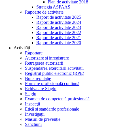
Plan de activitate 2018
Strategia ASPAAS
Rapoarte de activitate
Raport de activitate 2025
Raport de activitate 2024
Raport de activitate 2023
Raport de activitate 2022
Raport de activitate 2021
Raport de activitate 2020
Activități
Raportare
Autorizare si inregistrare
Retragerea autorizarii
Suspendarea exercitării activității
Registrul public electronic (RPE)
Buna reputaţie
Formare profesională continuă
Echivalare Stagiu
Stagiu
Examen de competență profesională
Inspecţii
Etică și standarde profesionale
Investigaţii
Măsuri de prevenție
Sanctiuni