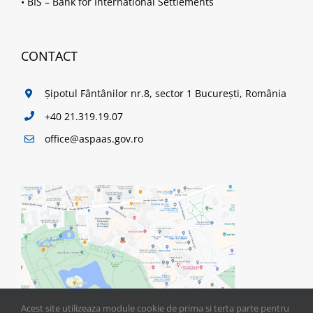
•
BIS – Bank for International Settlements
CONTACT
Șipotul Fântânilor nr.8, sector 1 București, România
+40 21.319.19.07
office@aspaas.gov.ro
Acest site utilizeaza module cookie de prima si terta parte pentru