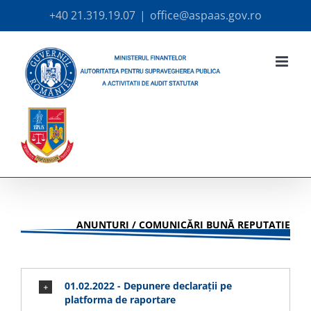
Skip
+40 21.319.19.07
|
office@aspaas.gov.ro
to
content
ANUNȚURI / COMUNICĂRI BUNĂ REPUTAȚIE
01.02.2022 - Depunere declarații pe
platforma de raportare